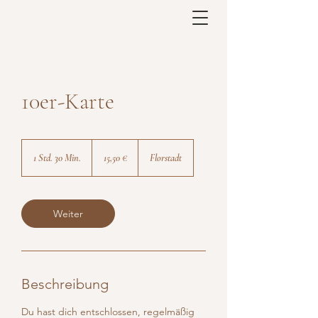
10er-Karte
15,50
Euro
1 Std. 30 Min.
1
15,50 €
Florstadt
S
t
d
3
Weiter
0
M
i
n
.
Beschreibung
Du hast dich entschlossen, regelmäßig